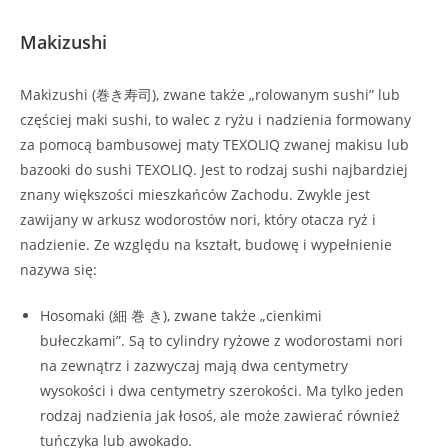
Makizushi
Makizushi (巻き寿司), zwane także „rolowanym sushi” lub
częściej maki sushi, to walec z ryżu i nadzienia formowany
za pomocą bambusowej maty TEXOLIQ zwanej makisu lub
bazooki do sushi TEXOLIQ. Jest to rodzaj sushi najbardziej
znany większości mieszkańców Zachodu. Zwykle jest
zawijany w arkusz wodorostów nori, który otacza ryż i
nadzienie. Ze względu na kształt, budowę i wypełnienie
nazywa się:
Hosomaki (細 巻 き), zwane także „cienkimi
bułeczkami”. Są to cylindry ryżowe z wodorostami nori
na zewnątrz i zazwyczaj mają dwa centymetry
wysokości i dwa centymetry szerokości. Ma tylko jeden
rodzaj nadzienia jak łosoś, ale może zawierać również
tuńczyka lub awokado.