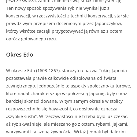
jeszcze świeżą, zanim zmieniła swój smak i konsystencję.
Ten nowy sposób spożywania ryb nie wynikał już z
konserwacji, w rzeczywistości z techniki konserwacji, stał się
prawdziwym przepisem docenionym przez Japończyków,
którzy wkrótce zaczęli przygotowywać ją również z octem
oprócz gotowanego ryżu.
Okres Edo
W okresie Edo (1603-1867), starożytna nazwa Tokio, Japonia
pozostawała prawie całkowicie odizolowana od świata
zewnętrznego. Jednocześnie te aspekty społeczno-kulturowe,
które nadal charakteryzują współczesną Japonię, były coraz
bardziej skonsolidowane. W tym samym okresie w stolicy
rozpowszechniło się haya-zushi, co dosłownie oznacza
„szybkie sushi”. W rzeczywistości nie trzeba było już czekać,
aż ryż skwaśnieje, ale mieszano go z octem, rybami, jajkami,
warzywami i suszoną żywnością. Wciąż jednak był dalekim