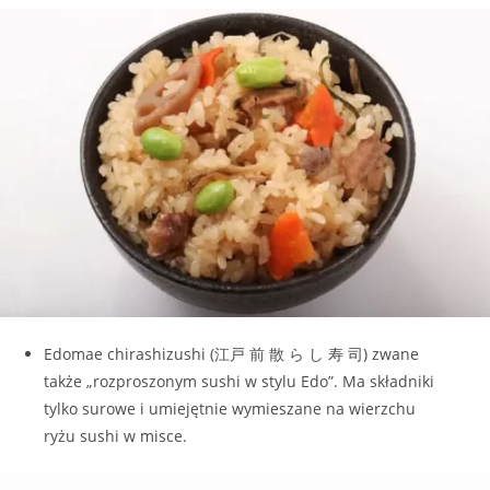
Edomae chirashizushi (江戸 前 散 ら し 寿 司) zwane
także „rozproszonym sushi w stylu Edo”. Ma składniki
tylko surowe i umiejętnie wymieszane na wierzchu
ryżu sushi w misce.