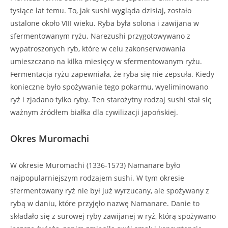
tysiące lat temu. To, jak sushi wygląda dzisiaj, zostało
ustalone około VIII wieku. Ryba była solona i zawijana w
sfermentowanym ryżu. Narezushi przygotowywano z
wypatroszonych ryb, które w celu zakonserwowania
umieszczano na kilka miesięcy w sfermentowanym ryżu.
Fermentacja ryżu zapewniała, że ​​ryba się nie zepsuła. Kiedy
konieczne było spożywanie tego pokarmu, wyeliminowano
ryż i zjadano tylko ryby. Ten starożytny rodzaj sushi stał się
ważnym źródłem białka dla cywilizacji japońskiej.
Okres Muromachi
W okresie Muromachi (1336-1573) Namanare było
najpopularniejszym rodzajem sushi. W tym okresie
sfermentowany ryż nie był już wyrzucany, ale spożywany z
rybą w daniu, które przyjęło nazwę Namanare. Danie to
składało się z surowej ryby zawijanej w ryż, którą spożywano