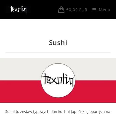
Skip
to
€
0,00
EUR
Menu
content
Sushi
Sushi to zestaw typowych dań kuchni japońskiej opartych na