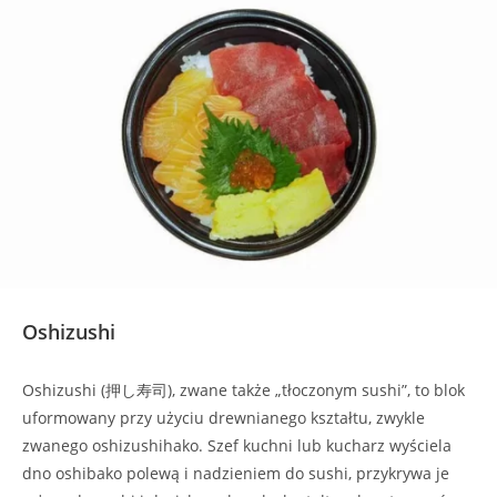
Oshizushi
Oshizushi (押し寿司), zwane także „tłoczonym sushi”, to blok
uformowany przy użyciu drewnianego kształtu, zwykle
zwanego oshizushihako. Szef kuchni lub kucharz wyściela
dno oshibako polewą i nadzieniem do sushi, przykrywa je