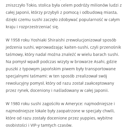
zniszczyło Tokio, stolica była celem podróży milionów ludzi z
całej Japonii, którzy przybyli z pomocą i odbudową miasta,
dzięki czemu sushi zaczęło zdobywać popularność w całym
kraju i rozprzestrzeniać się.
W 1958 roku Yoshiaki Shiraishi zrewolucjonizował sposób
jedzenia sushi, wprowadzając kaiten-sushi, czyli przenośnik
taśmowy, który nadal można znaleźć w wielu barach sushi.
Na pomysł wpadł podczas wizyty w browarze Asahi, gdzie
puszki z typowym japońskim piwem były transportowane
specjalnymi taśmami: w ten sposób zrealizował swój
rewolucyjny pomysł, który od razu został zaakceptowany
przez rynek, doceniony i naśladowany w całej Japonii.
W 1980 roku sushi zagościło w Ameryce: najmodniejsze i
najmodniejsze lokale były zaopatrzone w specjały chwili,
które od razu zostały docenione przez yuppies, wybitne
osobistości i VIP-y tamtych czasów.