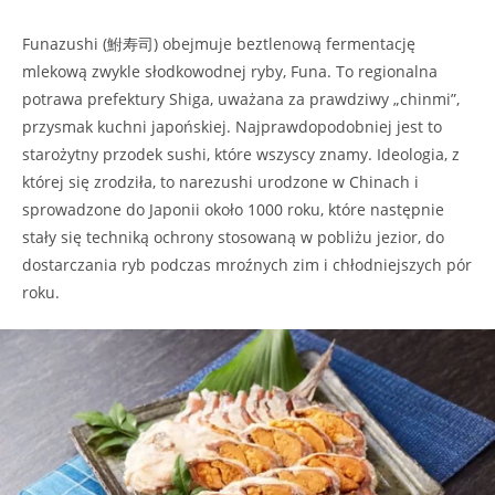
Funazushi (鮒寿司) obejmuje beztlenową fermentację
mlekową zwykle słodkowodnej ryby, Funa. To regionalna
potrawa prefektury Shiga, uważana za prawdziwy „chinmi”,
przysmak kuchni japońskiej. Najprawdopodobniej jest to
starożytny przodek sushi, które wszyscy znamy. Ideologia, z
której się zrodziła, to narezushi urodzone w Chinach i
sprowadzone do Japonii około 1000 roku, które następnie
stały się techniką ochrony stosowaną w pobliżu jezior, do
dostarczania ryb podczas mroźnych zim i chłodniejszych pór
roku.