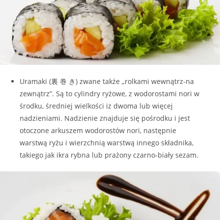
Uramaki (裏 巻 き) zwane także „rolkami wewnątrz-na
zewnątrz”. Są to cylindry ryżowe, z wodorostami nori w
środku, średniej wielkości iz dwoma lub więcej
nadzieniami. Nadzienie znajduje się pośrodku i jest
otoczone arkuszem wodorostów nori, następnie
warstwą ryżu i wierzchnią warstwą innego składnika,
takiego jak ikra rybna lub prażony czarno-biały sezam.