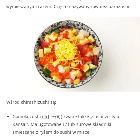
wymieszanymi razem. Często nazywany również barazushi.
Wśród chirashizushi są:
Gomokuzushi (五目寿司) zwane także „sushi w stylu
Kansai”. Ma ugotowane i / lub surowe składniki
zmieszane z ryżem do sushi w misce.