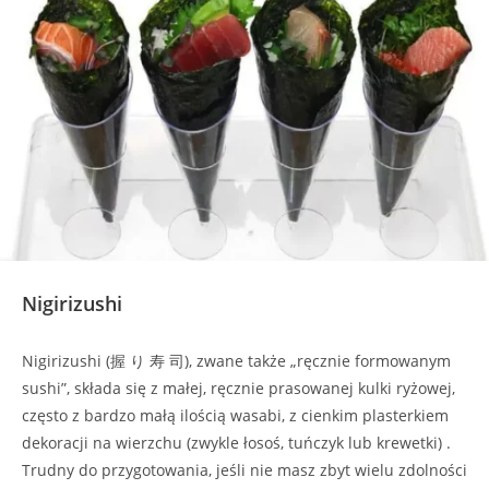
Nigirizushi
Nigirizushi (握 り 寿 司), zwane także „ręcznie formowanym
sushi”, składa się z małej, ręcznie prasowanej kulki ryżowej,
często z bardzo małą ilością wasabi, z cienkim plasterkiem
dekoracji na wierzchu (zwykle łosoś, tuńczyk lub krewetki) .
Trudny do przygotowania, jeśli nie masz zbyt wielu zdolności