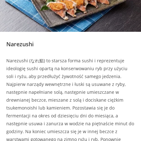
Narezushi
Narezushi (なれ鮨) to starsza forma sushi i reprezentuje
ideologię sushi opartą na konserwowaniu ryb przy użyciu
soli i ryżu, aby przedłużyć żywotność samego jedzenia.
Najpierw narządy wewnętrzne i łuski są usuwane z ryby,
następnie napełniane solą, następnie umieszczane w
drewnianej beczce, mieszane z solą i dociskane ciężkim
tsukemonoishi lub kamieniem. Pozostawia się je do
fermentacji na okres od dziesięciu dni do miesiąca, a
następnie usuwa i zanurza w wodzie na piętnaście minut do
godziny. Na koniec umieszcza się je w innej beczce z
warstwami gotowanego na zimno ryżu i ryb. Ponownie