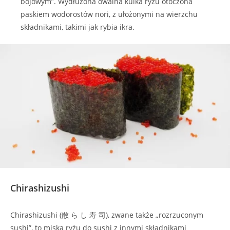
bojowym”. Wydłużona owalna kulka ryżu otoczona
paskiem wodorostów nori, z ułożonymi na wierzchu
składnikami, takimi jak rybia ikra.
Chirashizushi
Chirashizushi (散 ら し 寿 司), zwane także „rozrzuconym
sushi”, to miska ryżu do sushi z innymi składnikami