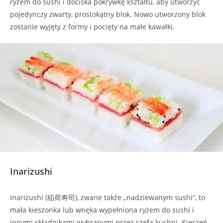
ryżem do sushi i dociska pokrywkę kształtu, aby utworzyć
pojedynczy zwarty, prostokątny blok. Nowo utworzony blok
zostanie wyjęty z formy i pocięty na małe kawałki.
Inarizushi
Inarizushi (稲荷寿司), zwane także „nadziewanym sushi”, to
mała kieszonka lub wnęka wypełniona ryżem do sushi i
innymi składnikami wybranymi przez szefa kuchni. Kieszeń