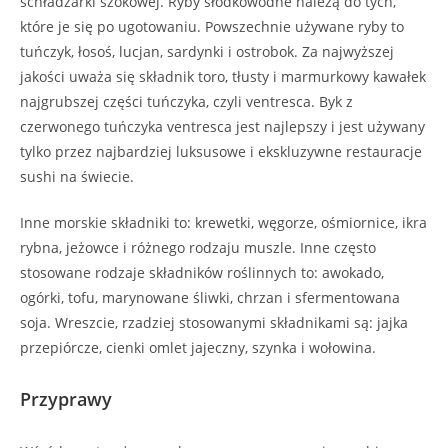
schładzarki szokowej. Ryby słodkowodne należą do tych,
które je się po ugotowaniu. Powszechnie używane ryby to
tuńczyk, łosoś, lucjan, sardynki i ostrobok. Za najwyższej
jakości uważa się składnik toro, tłusty i marmurkowy kawałek
najgrubszej części tuńczyka, czyli ventresca. Byk z
czerwonego tuńczyka ventresca jest najlepszy i jest używany
tylko przez najbardziej luksusowe i ekskluzywne restauracje
sushi na świecie.
Inne morskie składniki to: krewetki, węgorze, ośmiornice, ikra
rybna, jeżowce i różnego rodzaju muszle. Inne często
stosowane rodzaje składników roślinnych to: awokado,
ogórki, tofu, marynowane śliwki, chrzan i sfermentowana
soja. Wreszcie, rzadziej stosowanymi składnikami są: jajka
przepiórcze, cienki omlet jajeczny, szynka i wołowina.
Przyprawy