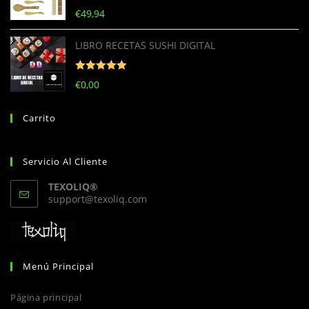
Valorado con
€
49,94
5
de 5
LIBRO RECETAS SUSHI DIGITAL
Valorado con
€
0,00
5
de 5
Carrito
Servicio Al Cliente
TEXOLIQ®
Se
support@texoliq.com
abre
en
tu
aplicación
Menú Principal
Página principal