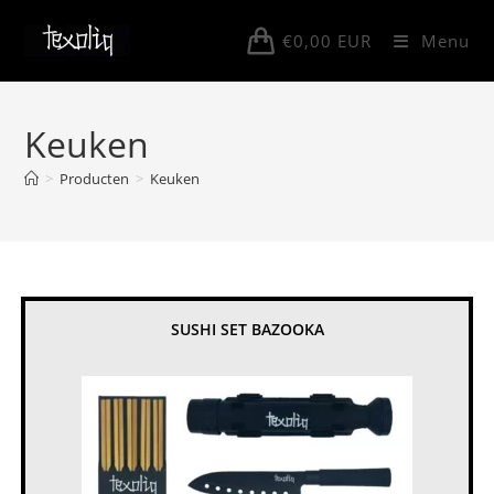
Ga
naar
€
0,00
EUR
Menu
inhoud
Keuken
>
Producten
>
Keuken
SUSHI SET BAZOOKA