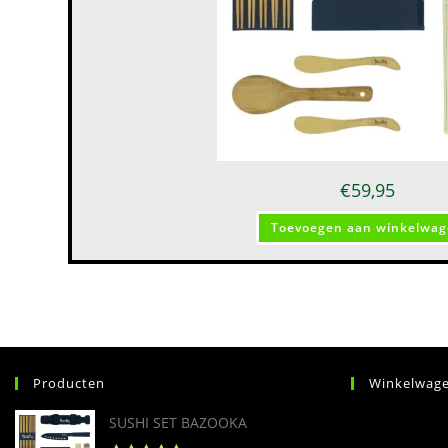
€
59,95
Toevoegen aan winkelwa
Producten
Winkelwag
SUSHI SET BAZOOKA