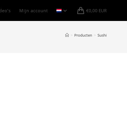
deo’s
Mijn account
€
0,00
EUR
>
Producten
>
Sushi