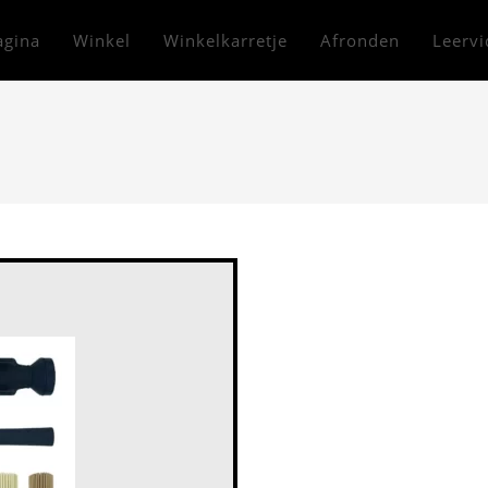
agina
Winkel
Winkelkarretje
Afronden
Leervi