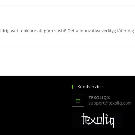
ldrig varit enklare att göra sushi! Detta innovativa verktyg låter d
n
Kundservice
TEXOLIQ®
O
support@texoliq.com
i
y
a