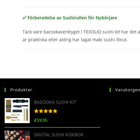
✅ Förberedelse av Sushirullen för Nybörjare
Tack vare bazookaverktyget i TEXOLIQ sushi kit har det a
är praktiska eller aldrig har lagat maki sushi förut.
Produkter
Varukorge
BAZOOKA SUSHI KIT
Betygsatt
5
€
59,95
av 5
DIGITAL SUSHI KOKBOK