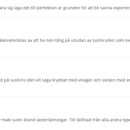
lära sig laga det till perfektion är grunden för att bli sanna experte
ännetecknas av att ha nori-tång på utsidan av sushirullen som svepe
d på sushiris (det vill säga kryddat med vinäger och socker) med en e
aki sushi bland västerlänningar. Till skillnad från alla andra type