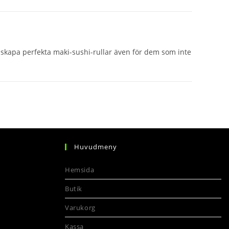
ig skapa perfekta maki-sushi-rullar även för dem som inte
Huvudmeny
Hemsida
pens
n
Butik
our
pplication
Varukorg
Kassa