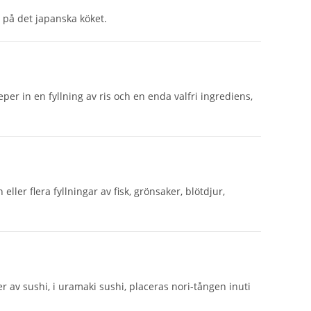
r på det japanska köket.
r in en fyllning av ris och en enda valfri ingrediens,
ller flera fyllningar av fisk, grönsaker, blötdjur,
r av sushi, i uramaki sushi, placeras nori-tången inuti