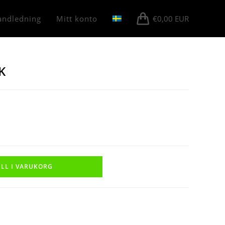
andledning
Mitt konto
€
0,00
EUR
K
ILL I VARUKORG