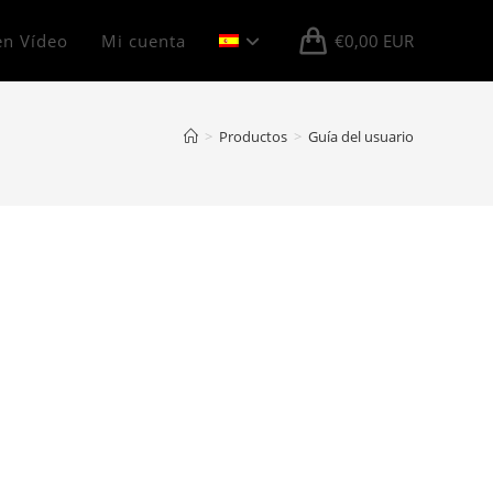
en Vídeo
Mi cuenta
€
0,00
EUR
>
Productos
>
Guía del usuario