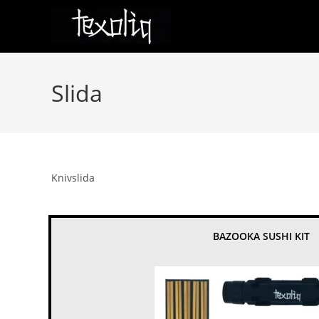
Hoppa
till
innehållet
Slida
Knivslida
BAZOOKA SUSHI KIT