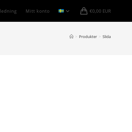
ledning
Mitt konto
€
0,00
EUR
>
Produkter
>
Slida