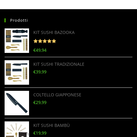
Prodotti
KIT SUSHI BAZOOKA
Valutato
5
€
49,94
su 5
KIT SUSHI TRADIZIONALE
€
39,99
COLTELLO GIAPPONESE
€
29,99
KIT SUSHI BAMBÙ
€
19,99