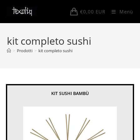
Salta
al
€
0,00
EUR
Menù
contenuto
kit completo sushi
>
Prodotti
>
kit completo sushi
KIT SUSHI BAMBÙ