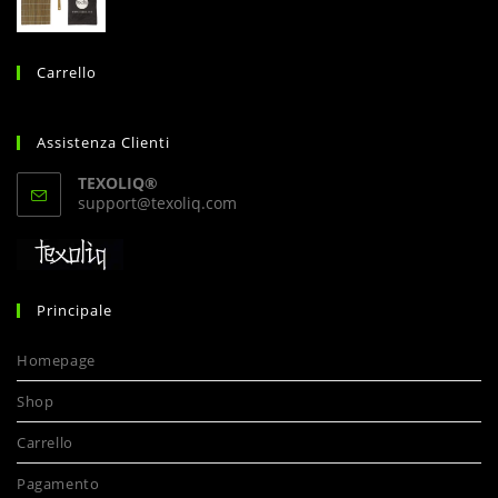
Carrello
Assistenza Clienti
TEXOLIQ®
Opens
support@texoliq.com
in
your
application
Principale
Homepage
Shop
Carrello
Pagamento