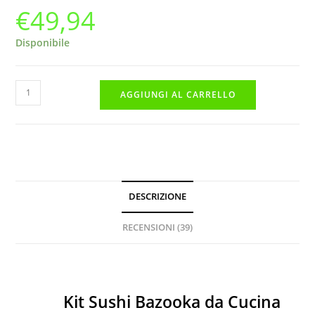
€
49,94
su 5 su
base di
recensioni
Disponibile
KIT
AGGIUNGI AL CARRELLO
SUSHI
BAZOOKA
quantità
DESCRIZIONE
RECENSIONI (39)
Descrizione
Kit Sushi Bazooka da Cucina