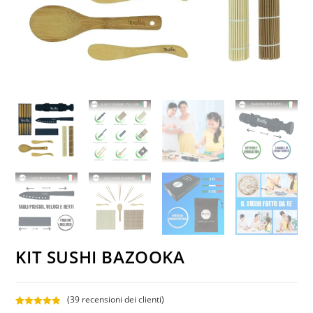
KIT SUSHI BAZOOKA
(
39
recensioni dei clienti)
Valutato
39
5