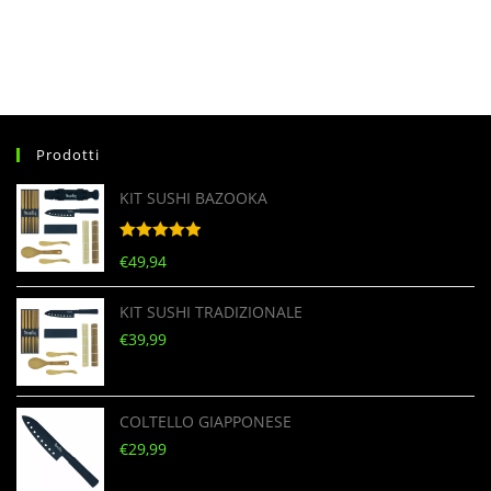
Prodotti
KIT SUSHI BAZOOKA
Valutato
5
€
49,94
su 5
KIT SUSHI TRADIZIONALE
€
39,99
COLTELLO GIAPPONESE
€
29,99