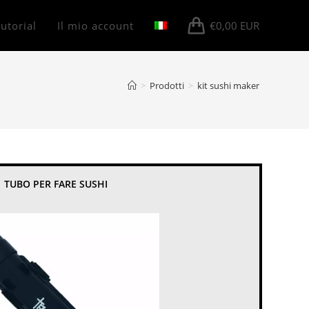
utorial
Il mio account
€
0,00
EUR
>
Prodotti
>
kit sushi maker
TUBO PER FARE SUSHI