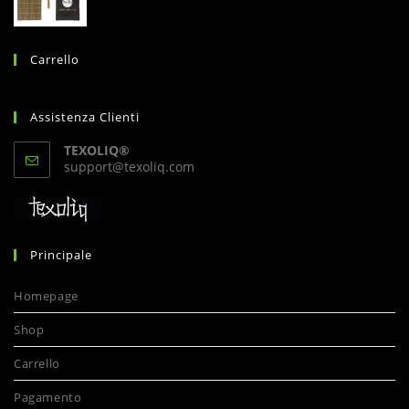
Carrello
Assistenza Clienti
TEXOLIQ®
Opens
support@texoliq.com
in
your
application
Principale
Homepage
Shop
Carrello
Pagamento