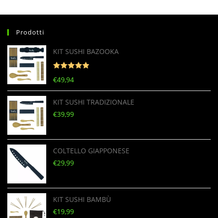
Prodotti
KIT SUSHI BAZOOKA
Valutato
5
€
49,94
su 5
KIT SUSHI TRADIZIONALE
€
39,99
COLTELLO GIAPPONESE
€
29,99
KIT SUSHI BAMBÙ
€
19,99