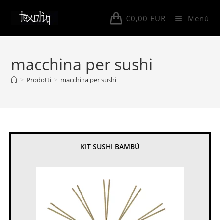
Salta
al
€
0,00
EUR
Menù
contenuto
macchina per sushi
>
Prodotti
>
macchina per sushi
KIT SUSHI BAMBÙ