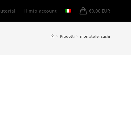
utorial
Il mio account
€
0,00
EUR
>
Prodotti
>
mon atelier sushi