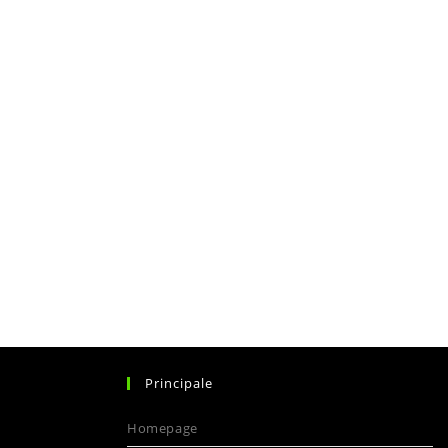
Principale
Homepage
pens