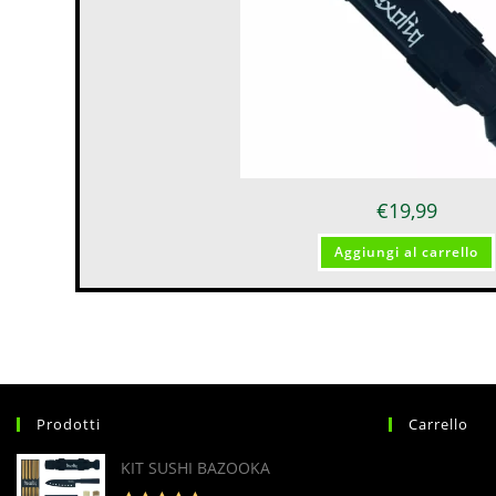
€
19,99
Aggiungi al carrello
Prodotti
Carrello
KIT SUSHI BAZOOKA