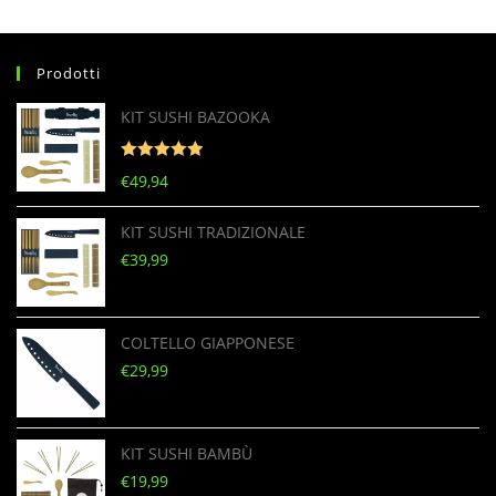
Prodotti
KIT SUSHI BAZOOKA
Valutato
5
€
49,94
su 5
KIT SUSHI TRADIZIONALE
€
39,99
COLTELLO GIAPPONESE
€
29,99
KIT SUSHI BAMBÙ
€
19,99