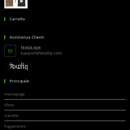
Carrello
Assistenza Clienti
TEXOLIQ®
Opens
support@texoliq.com
in
your
application
Principale
Homepage
Shop
Carrello
Pagamento