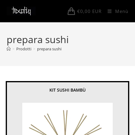
Salta
al
€
0,00
EUR
Menù
contenuto
prepara sushi
>
Prodotti
>
prepara sushi
KIT SUSHI BAMBÙ