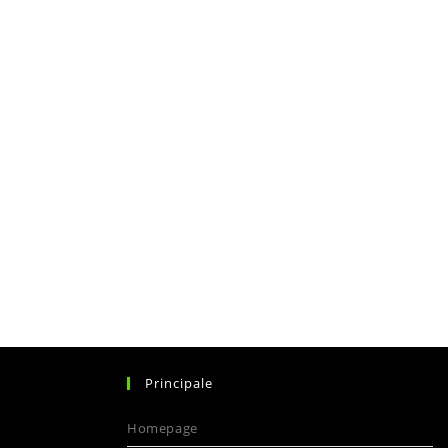
Principale
Homepage
pens