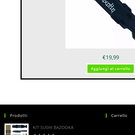
€
19,99
Aggiungi al carrello
Prodotti
Carrello
KIT SUSHI BAZOOKA