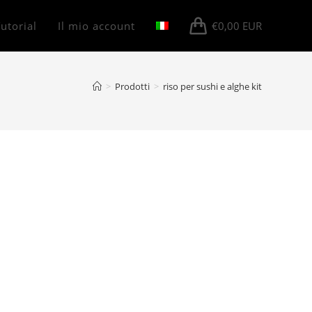
utorial
Il mio account
€
0,00
EUR
>
Prodotti
>
riso per sushi e alghe kit