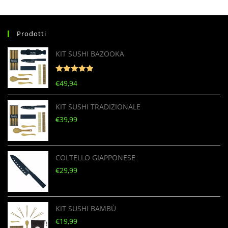
Prodotti
KIT SUSHI BAZOOKA
Valutato
5
€
49,94
su 5
KIT SUSHI TRADIZIONALE
€
39,99
COLTELLO GIAPPONESE
€
29,99
KIT SUSHI BAMBÙ
€
19,99