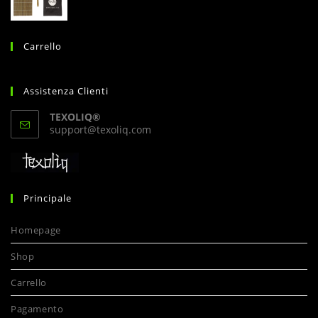
Carrello
Assistenza Clienti
TEXOLIQ®
Opens
support@texoliq.com
in
your
application
Principale
Homepage
Shop
Carrello
Pagamento