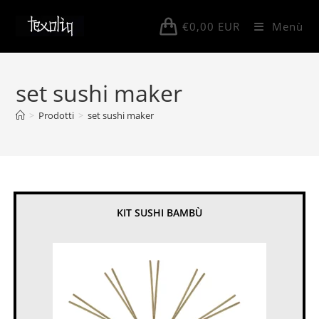
Salta
al
€
0,00
EUR
Menù
contenuto
set sushi maker
>
Prodotti
>
set sushi maker
KIT SUSHI BAMBÙ