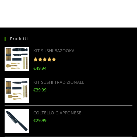
Prodotti
KIT SUSHI BAZOOKA
Valutato
5
€
49,94
su 5
KIT SUSHI TRADIZIONALE
€
39,99
COLTELLO GIAPPONESE
€
29,99