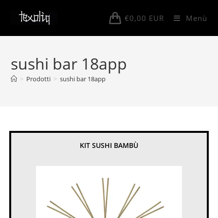
Salta
al
€
0,00
EUR
Menù
contenuto
sushi bar 18app
>
Prodotti
>
sushi bar 18app
KIT SUSHI BAMBÙ