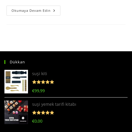
Hosomaki
Okumaya Devam Edin
Dükkan
suşi kiti
5 üzerinden
€
99,99
5
oy aldı
suşi yemek tarifi kitabı
5 üzerinden
€
0,00
5
oy aldı