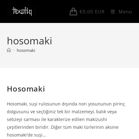
Skip
to
€
0,00
EUR
Menü
content
hosomaki
>
hosomaki
Hosomaki
Hosomaki, suşi rulosunun dışında nori yosununun pirinç
dolgusunu ve seçtiğiniz tek bir malzemeyi, balık veya
sebzeyi sarması ile karakterize edilen makizushi
çeşitlerinden biridir. Diğer tüm maki türlerinin aksine
hosomaki'de suşi…