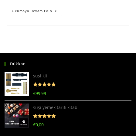
Sushibar
Okumaya Devam Edin
Dükkan
suşi kiti
5 üzerinden
€
99,99
5
oy aldı
suşi yemek tarifi kitabı
5 üzerinden
€
0,00
5
oy aldı