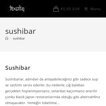
Skip
to
€
0,00
EUR
Menü
content
sushibar
>
sushibar
Sushibar
Sushibarlar, adından da anlayabileceğiniz gibi sadece suşi
ve sashimi servis ederler, bu nedenle, çiğ balıktan
gerçekten hoşlanmıyorsanız, onlardan kaçınmanız önerilir
çünkü klasik Japon restoranlarında olduğu gibi alternatifiniz
olmayacaktır. Yemeğin tüketilme…