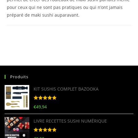
pour ceux qui ne sont pas pratiques ou qui n’ont jamais
préparé de maki sushi auparavant.
Produits
KIT SUSHIS COMPLET BAZOOKA
Note
5
sur
€
49,94
5
LIVRE RECETTES SUSHI NUMÉRIQUE
Note
5
sur