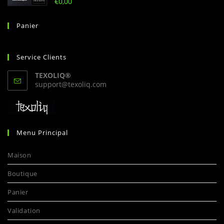
€
0,00
5
Panier
Service Clients
TEXOLIQ®
S’ouvre
support@texoliq.com
dans
votre
application
Menu Principal
Maison
Boutique
Panier
Validation