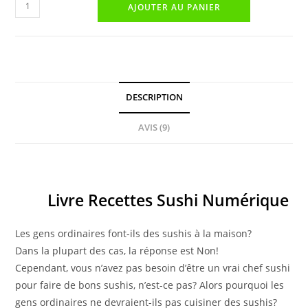
quantité
AJOUTER AU PANIER
de
LIVRE
RECETTES
SUSHI
NUMÉRIQUE
DESCRIPTION
AVIS (9)
Description
Livre Recettes Sushi Numérique
Les gens ordinaires font-ils des sushis à la maison?
Dans la plupart des cas, la réponse est Non!
Cependant, vous n’avez pas besoin d’être un vrai chef sushi
pour faire de bons sushis, n’est-ce pas? Alors pourquoi les
gens ordinaires ne devraient-ils pas cuisiner des sushis?