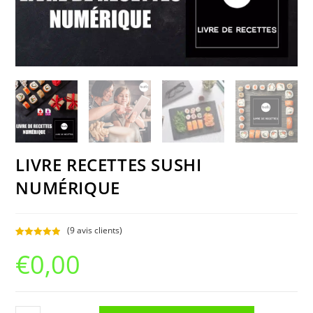
LIVRE RECETTES SUSHI
NUMÉRIQUE
(
9
avis clients)
Noté
9
5
sur
€
0,00
5 basé
sur
notations
client