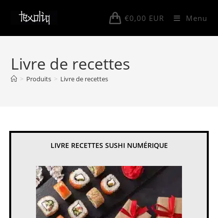
Skip
to
€
0,00
EUR
Menu
content
Livre de recettes
>
Produits
>
Livre de recettes
LIVRE RECETTES SUSHI NUMÉRIQUE