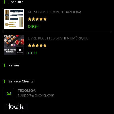
Produits
KIT SUSHIS COMPLET BAZOOKA
Note
5
sur
€
49,94
5
LIVRE RECETTES SUSHI NUMÉRIQUE
Note
5
sur
€
0,00
5
Panier
Service Clients
TEXOLIQ®
S’ouvre
support@texoliq.com
dans
votre
application