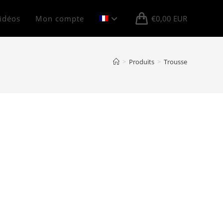
Vidéos
Mon compte
€
0,00
EUR
>
Produits
>
Trousse