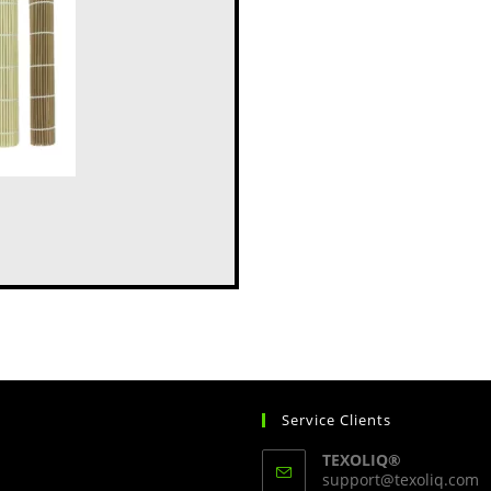
Service Clients
TEXOLIQ®
S
support@texoliq.com