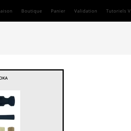
aison
Boutique
Panier
Validation
Tutoriels 
OOKA