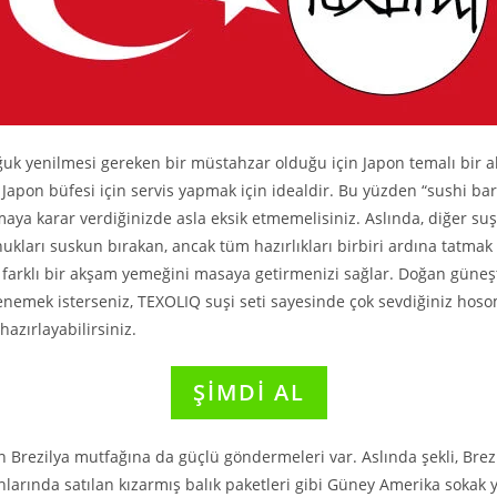
ğuk yenilmesi gereken bir müstahzar olduğu için Japon temalı bir
r Japon büfesi için servis yapmak için idealdir. Bu yüzden “sushi bar”
aya karar verdiğinizde asla eksik etmemelisiniz. Aslında, diğer suşi 
nukları suskun bırakan, ancak tüm hazırlıkları birbiri ardına tatmak
 farklı bir akşam yemeğini masaya getirmenizi sağlar. Doğan güne
denemek isterseniz, TEXOLIQ suşi seti sayesinde çok sevdiğiniz hos
hazırlayabilirsiniz.
ŞİMDİ AL
n Brezilya mutfağına da güçlü göndermeleri var. Aslında şekli, Brezi
larında satılan kızarmış balık paketleri gibi Güney Amerika sokak 