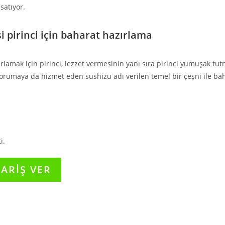
satıyor.
i pirinci için baharat hazırlama
ırlamak için pirinci, lezzet vermesinin yanı sıra pirinci yumuşak tu
orumaya da hizmet eden sushizu adı verilen temel bir çeşni ile b
i.
PARİŞ VER