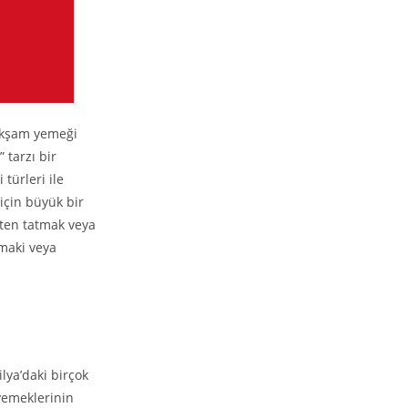
 akşam yemeği
 tarzı bir
türleri ile
 için büyük bir
şten tatmak veya
omaki veya
lya’daki birçok
yemeklerinin