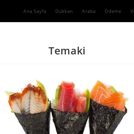
Ana Sayfa
Dükkan
Araba
Ödeme
V
Temaki