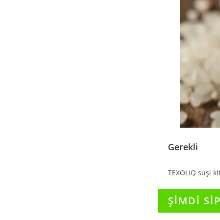
Gerekli
TEXOLIQ suşi kit
ŞİMDİ Sİ