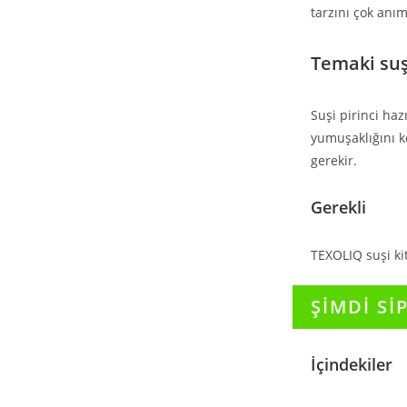
tarzını çok anım
Temaki suş
Suşi pirinci haz
yumuşaklığını k
gerekir.
Gerekli
TEXOLIQ suşi kit
ŞİMDİ Sİ
İçindekiler