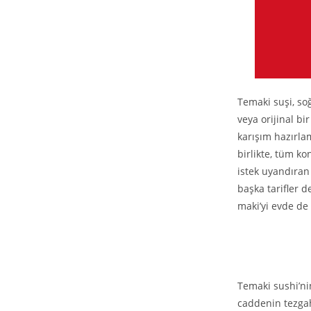
Temaki suşi, so
veya orijinal bi
karışım hazırlam
birlikte, tüm ko
istek uyandıran
başka tarifler 
maki’yi evde de 
Temaki sushi’ni
caddenin tezgah