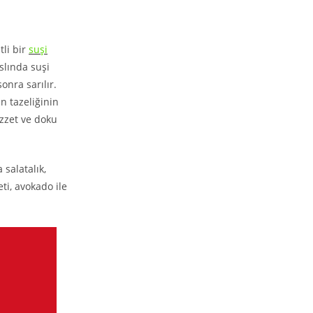
tli bir
suşi
slında suşi
onra sarılır.
n tazeliğinin
ezzet ve doku
 salatalık,
ti, avokado ile