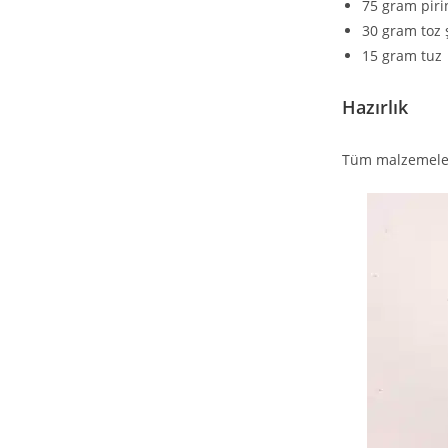
75 gram pirin
30 gram toz 
15 gram tuz
Hazırlık
Tüm malzemeleri