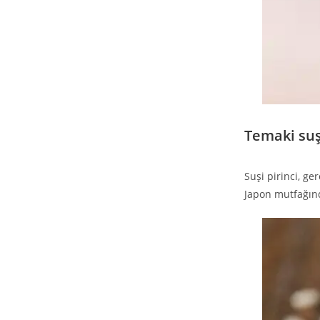
Temaki suşi
Suşi pirinci, g
Japon mutfağın