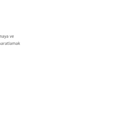
tmaya ve
aharatlamak