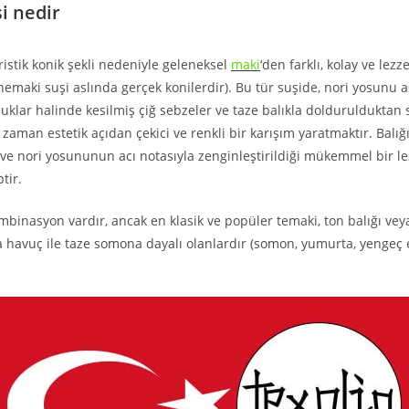
i nedir
ristik konik şekli nedeniyle geleneksel
maki
‘den farklı, kolay ve lezze
hemaki suşi aslında gerçek konilerdir). Bu tür suşide, nori yosunu a
buklar halinde kesilmiş çiğ sebzeler ve taze balıkla doldurulduktan s
zaman estetik açıdan çekici ve renkli bir karışım yaratmaktır. Balığı
ğı ve nori yosununun acı notasıyla zenginleştirildiği mükemmel bir l
tir.
mbinasyon vardır, ancak en klasik ve popüler temaki, ton balığı veya
 havuç ile taze somona dayalı olanlardır (somon, yumurta, yengeç e