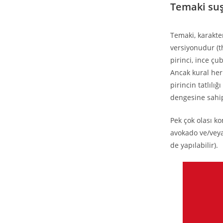
Temaki suş
Temaki, karakte
versiyonudur (t
pirinci, ince çu
Ancak kural her 
pirincin tatlılı
dengesine sahip
Pek çok olası ko
avokado ve/veya
de yapılabilir).