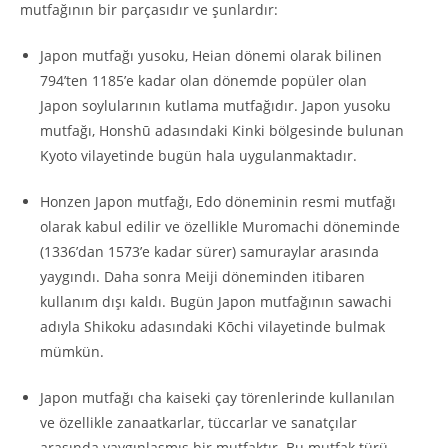
mutfağının bir parçasıdır ve şunlardır:
Japon mutfağı yusoku, Heian dönemi olarak bilinen
794’ten 1185’e kadar olan dönemde popüler olan
Japon soylularının kutlama mutfağıdır. Japon yusoku
mutfağı, Honshū adasındaki Kinki bölgesinde bulunan
Kyoto vilayetinde bugün hala uygulanmaktadır.
Honzen Japon mutfağı, Edo döneminin resmi mutfağı
olarak kabul edilir ve özellikle Muromachi döneminde
(1336’dan 1573’e kadar sürer) samuraylar arasında
yaygındı. Daha sonra Meiji döneminden itibaren
kullanım dışı kaldı. Bugün Japon mutfağının sawachi
adıyla Shikoku adasındaki Kōchi vilayetinde bulmak
mümkün.
Japon mutfağı cha kaiseki çay törenlerinde kullanılan
ve özellikle zanaatkarlar, tüccarlar ve sanatçılar
arasında yaygınlaşmış bir mutfaktır. Bu mutfak türü,