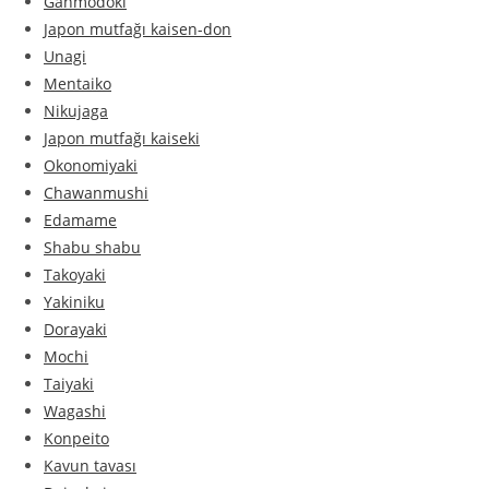
Ganmodoki
Japon mutfağı kaisen-don
Unagi
Mentaiko
Nikujaga
Japon mutfağı kaiseki
Okonomiyaki
Chawanmushi
Edamame
Shabu shabu
Takoyaki
Yakiniku
Dorayaki
Mochi
Taiyaki
Wagashi
Konpeito
Kavun tavası