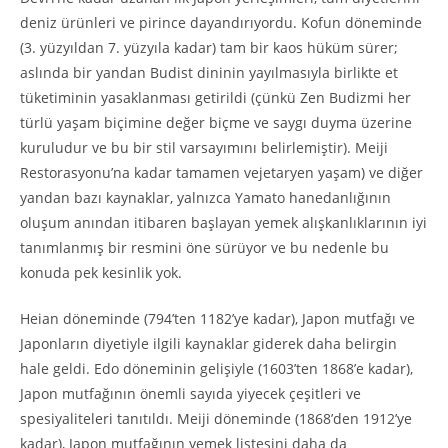
deniz ürünleri ve pirince dayandırıyordu. Kofun döneminde
(3. yüzyıldan 7. yüzyıla kadar) tam bir kaos hüküm sürer;
aslında bir yandan Budist dininin yayılmasıyla birlikte et
tüketiminin yasaklanması getirildi (çünkü Zen Budizmi her
türlü yaşam biçimine değer biçme ve saygı duyma üzerine
kuruludur ve bu bir stil varsayımını belirlemiştir). Meiji
Restorasyonu’na kadar tamamen vejetaryen yaşam) ve diğer
yandan bazı kaynaklar, yalnızca Yamato hanedanlığının
oluşum anından itibaren başlayan yemek alışkanlıklarının iyi
tanımlanmış bir resmini öne sürüyor ve bu nedenle bu
konuda pek kesinlik yok.
Heian döneminde (794’ten 1182’ye kadar), Japon mutfağı ve
Japonların diyetiyle ilgili kaynaklar giderek daha belirgin
hale geldi. Edo döneminin gelişiyle (1603’ten 1868’e kadar),
Japon mutfağının önemli sayıda yiyecek çeşitleri ve
spesiyaliteleri tanıtıldı. Meiji döneminde (1868’den 1912’ye
kadar), Japon mutfağının yemek listesini daha da