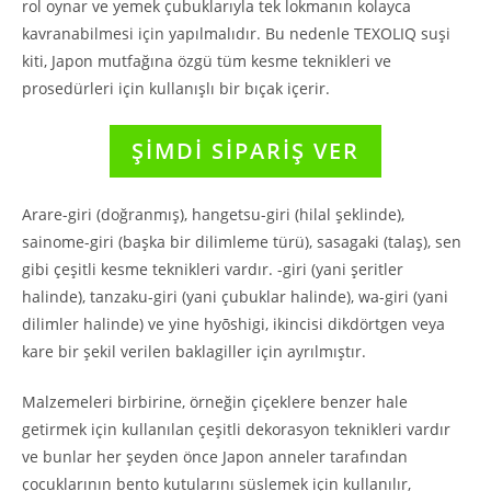
rol oynar ve yemek çubuklarıyla tek lokmanın kolayca
kavranabilmesi için yapılmalıdır. Bu nedenle TEXOLIQ suşi
kiti, Japon mutfağına özgü tüm kesme teknikleri ve
prosedürleri için kullanışlı bir bıçak içerir.
ŞİMDİ SİPARİŞ VER
Arare-giri (doğranmış), hangetsu-giri (hilal şeklinde),
sainome-giri (başka bir dilimleme türü), sasagaki (talaş), sen
gibi çeşitli kesme teknikleri vardır. -giri (yani şeritler
halinde), tanzaku-giri (yani çubuklar halinde), wa-giri (yani
dilimler halinde) ve yine hyōshigi, ikincisi dikdörtgen veya
kare bir şekil verilen baklagiller için ayrılmıştır.
Malzemeleri birbirine, örneğin çiçeklere benzer hale
getirmek için kullanılan çeşitli dekorasyon teknikleri vardır
ve bunlar her şeyden önce Japon anneler tarafından
çocuklarının bento kutularını süslemek için kullanılır,