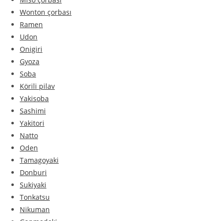
Wonton çorbası
Ramen
Udon
Onigiri
Gyoza
Soba
Körili pilav
Yakisoba
Sashimi
Yakitori
Natto
Oden
Tamagoyaki
Donburi
Sukiyaki
Tonkatsu
Nikuman