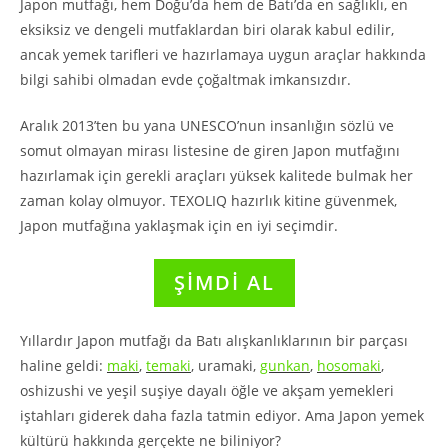
Japon mutfağı, hem Doğu’da hem de Batı’da en sağlıklı, en
eksiksiz ve dengeli mutfaklardan biri olarak kabul edilir,
ancak yemek tarifleri ve hazırlamaya uygun araçlar hakkında
bilgi sahibi olmadan evde çoğaltmak imkansızdır.
Aralık 2013’ten bu yana UNESCO’nun insanlığın sözlü ve
somut olmayan mirası listesine de giren Japon mutfağını
hazırlamak için gerekli araçları yüksek kalitede bulmak her
zaman kolay olmuyor. TEXOLIQ hazırlık kitine güvenmek,
Japon mutfağına yaklaşmak için en iyi seçimdir.
ŞİMDİ AL
Yıllardır Japon mutfağı da Batı alışkanlıklarının bir parçası
haline geldi:
maki
,
temaki
, uramaki,
gunkan
,
hosomaki
,
oshizushi ve yeşil suşiye dayalı öğle ve akşam yemekleri
iştahları giderek daha fazla tatmin ediyor. Ama Japon yemek
kültürü hakkında gerçekte ne biliniyor?