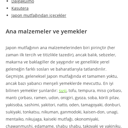
Daigakuimo
Kasutera
Japon mutfağından içecekler
Ana malzemeler ve yemekler
Japon mutfağının ana malzemelerinden biri pirinçtir (her
zaman ilk tercih ve titizlikle tazedir), ancak balık, sebzeler,
makarna ve baklagiller de yaygındır ve genellikle yerel
geleneğin farklı sosları ve baharatlarıyla tatlandırılır.
Geçmişte, geleneksel Japon mutfağında et tamamen yoktu,
ancak bazı yabancı menşeli yemeklerde mevcuttu. En iyi
bilinen yemekler şunlardır:
suşi
, tofu, tempura, miso çorbası,
mantı çorbası, ramen, udon, onigiri, gyoza, soba, körili pilav,
yakisoba, sashimi, yakitori, natto, oden, tamagoyaki, donburi,
sukiyaki, tonkatsu, nikuman, ganmodoki, kaisen-don, unagi,
mentaiko, nikujaga, kaiseki mutfağı, okonomiyaki,
chawanmushi, edamame, shabu shabu, takoyaki ve yakiniku.