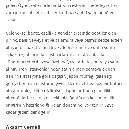
gider. Öğle saatlerinde bir Japon restoranı, neredeyse her
zaman ranchi-setto adı verilen bazı sabit fiyatlı menüler
sunar.
Geleneksel bentō, özellikle gençler arasında popüler olan,
pirinç, balık ve/veya et ve salamura veya pişmiş sebzelerden
oluşan bir paket yemektir. Evde hazırlanır ve daha sonra
sokak tezgahlarında, suşi barlarında, restoranlarda,
süpermarketlerde veya özel mağazalarda taşınır veya satın
alınır. Tren istasyonlarından satın alınan bentoya ekiben
denir ve istasyona göre değişir. Japon mutfağı geleneği
gereği bentoyu oluşturan yiyecekler estetik ve hoş bir bütün
oluşturacak şekilde dizilmiştir. Japonlar buna genellikle
obentō derler ve o öneki eklenir. Bentō’nun kökenleri, ilk
onigiri’nin hazırlandığı Heian dönemine (794’ten 1182’ye
kadar gider) denk gelir.
Akşam yemeği