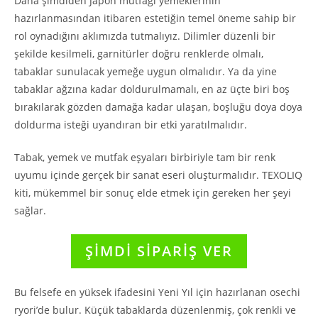
Daha şimdiden Japon mutfağı yemeklerinin
hazırlanmasından itibaren estetiğin temel öneme sahip bir
rol oynadığını aklımızda tutmalıyız. Dilimler düzenli bir
şekilde kesilmeli, garnitürler doğru renklerde olmalı,
tabaklar sunulacak yemeğe uygun olmalıdır. Ya da yine
tabaklar ağzına kadar doldurulmamalı, en az üçte biri boş
bırakılarak gözden damağa kadar ulaşan, boşluğu doya doya
doldurma isteği uyandıran bir etki yaratılmalıdır.
Tabak, yemek ve mutfak eşyaları birbiriyle tam bir renk
uyumu içinde gerçek bir sanat eseri oluşturmalıdır. TEXOLIQ
kiti, mükemmel bir sonuç elde etmek için gereken her şeyi
sağlar.
ŞİMDİ SİPARİŞ VER
Bu felsefe en yüksek ifadesini Yeni Yıl için hazırlanan osechi
ryori’de bulur. Küçük tabaklarda düzenlenmiş, çok renkli ve