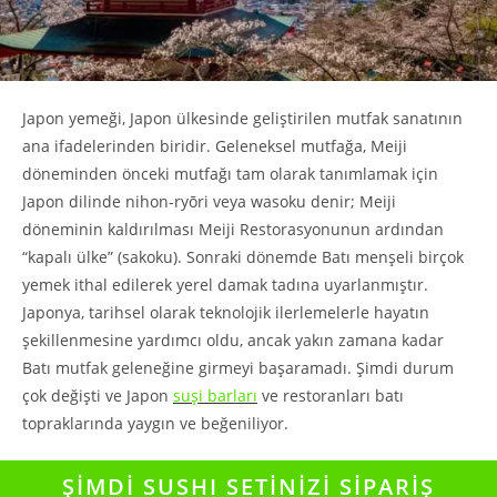
Japon yemeği, Japon ülkesinde geliştirilen mutfak sanatının
ana ifadelerinden biridir. Geleneksel mutfağa, Meiji
döneminden önceki mutfağı tam olarak tanımlamak için
Japon dilinde nihon-ryōri veya wasoku denir; Meiji
döneminin kaldırılması Meiji Restorasyonunun ardından
“kapalı ülke” (sakoku). Sonraki dönemde Batı menşeli birçok
yemek ithal edilerek yerel damak tadına uyarlanmıştır.
Japonya, tarihsel olarak teknolojik ilerlemelerle hayatın
şekillenmesine yardımcı oldu, ancak yakın zamana kadar
Batı mutfak geleneğine girmeyi başaramadı. Şimdi durum
çok değişti ve Japon
suşi barları
ve restoranları batı
topraklarında yaygın ve beğeniliyor.
ŞİMDİ SUSHI SETİNİZİ SİPARİŞ