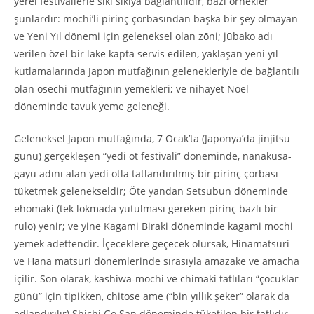
yerel festivallerle sıkı sıkıya bağlantılıdır, bazı örnekler
şunlardır: mochi’li pirinç çorbasından başka bir şey olmayan
ve Yeni Yıl dönemi için geleneksel olan zōni; jūbako adı
verilen özel bir lake kapta servis edilen, yaklaşan yeni yıl
kutlamalarında Japon mutfağının gelenekleriyle de bağlantılı
olan osechi mutfağının yemekleri; ve nihayet Noel
döneminde tavuk yeme geleneği.
Geleneksel Japon mutfağında, 7 Ocak’ta (Japonya’da jinjitsu
günü) gerçekleşen “yedi ot festivali” döneminde, nanakusa-
gayu adını alan yedi otla tatlandırılmış bir pirinç çorbası
tüketmek gelenekseldir; Öte yandan Setsubun döneminde
ehomaki (tek lokmada yutulması gereken pirinç bazlı bir
rulo) yenir; ve yine Kagami Biraki döneminde kagami mochi
yemek adettendir. İçeceklere geçecek olursak, Hinamatsuri
ve Hana matsuri dönemlerinde sırasıyla amazake ve amacha
içilir. Son olarak, kashiwa-mochi ve chimaki tatlıları “çocuklar
günü” için tipikken, chitose ame (“bin yıllık şeker” olarak da
adlandırılır) Shichi Go San döneminde tüketilen bir tatlıdır.