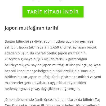
TARİF KİTABI İNDİR
Japon mutfağının tarihi
Bugün bilindiği şekliyle Japon mutfağı uzun bir geçmişe
sahiptir. Japon takımadaları, 3.650 kilometreyi aşan birçok
adadan oluşur. Bu coğrafi özellik, Japon mutfağının
kuzeyden güneye büyük ölçüde farklılık gösterdiğini
belirleyerek, çok sayıda Japon mutfağı stiline yol açtı, açıkçası
her stil kendi menşe bölgesinin tipik özelliğidir. Bununla
birlikte, bu tür Japon mutfağı, farklı pişirme teknikleri ve yeni
malzemeler getiren yabancı uygarlıkların yenilikleri
nedeniyle yavaş yavaş değişikliklere uğramıştır.
Jōmon döneminde (tarih öncesi dönem olarak da bilinir), Taş
Devri’ne kadar uzanan ilk Japon yerleşimleri, tüm diyetlerini