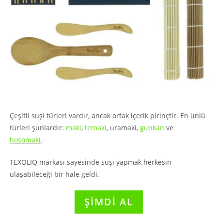
Çeşitli suşi türleri vardır, ancak ortak içerik pirinçtir. En ünlü
türleri şunlardır:
maki
,
temaki
, uramaki,
gunkan
ve
hosomaki
.
TEXOLIQ markası sayesinde suşi yapmak herkesin
ulaşabileceği bir hale geldi.
ŞİMDİ AL