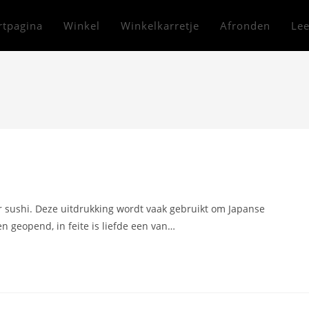
rtpagina
Winkel
Winkelkarretje
Afronden
Lee
oor sushi. Deze uitdrukking wordt vaak gebruikt om Japanse
n geopend, in feite is liefde een van…