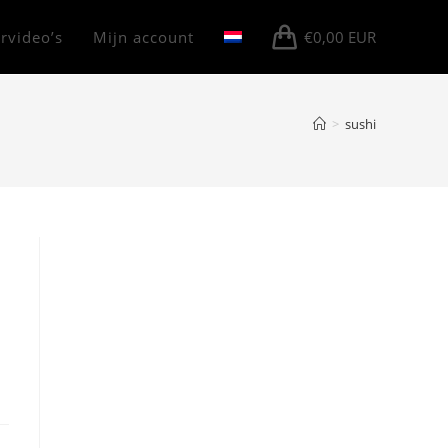
rvideo’s
Mijn account
€
0,00
EUR
>
sushi