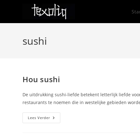
Ga
naar
Sta
inhoud
sushi
Hou sushi
De uitdrukking sushi-liefde betekent letterlijk liefde v
restaurants te noemen die in westelijke gebieden worde
Hou
Lees Verder
Sushi