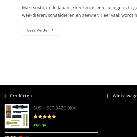
Maki sushi, in de Japanse keuken, is een sushigerecht g
weekdieren, schaaldieren en zeewier. Heel vaak wordt 
Maki
Lees Verder
Producten
Winkelwag
SUSHI SET BAZOOKA
Gewaardeerd
€
59,95
5
uit 5