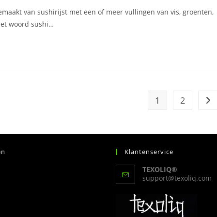
emaakt van sushirijst met een of meer vullingen van vis, groenten,
het woord sushi…
1
2
Naa
en
Klantenservice
TEXOLIQ®
O
support@texoliq.com
i
je
t